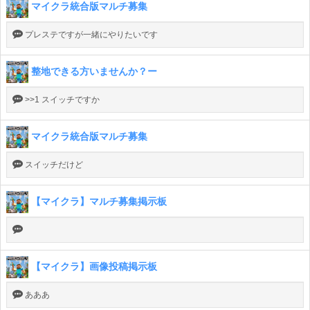
マイクラ統合版マルチ募集
プレステですが一緒にやりたいです
整地できる方いませんか？ー
>>1 スイッチですか
マイクラ統合版マルチ募集
スイッチだけど
【マイクラ】マルチ募集掲示板
【マイクラ】画像投稿掲示板
あああ