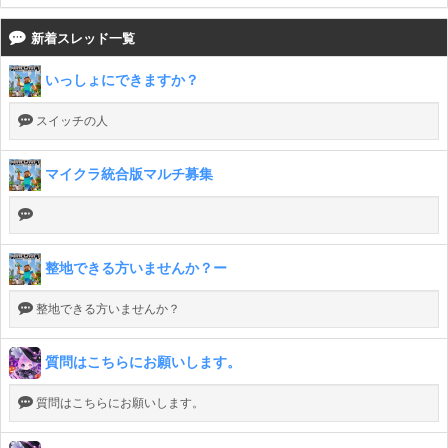
新着スレッド一覧
いっしょにできますか？
スイッチの人
マイクラ統合版マルチ募集
整地できる方いませんか？ー
整地できる方いませんか？
質問はこちらにお願いします。
質問はこちらにお願いします。