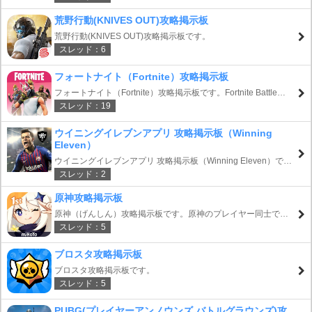
荒野行動(KNIVES OUT)攻略掲示板
荒野行動(KNIVES OUT)攻略掲示板です。
スレッド：6
フォートナイト（Fortnite）攻略掲示板
フォートナイト（Fortnite）攻略掲示板です。Fortnite Battle
スレッド：19
Royaleのフレンド募集BBSや攻略情報の共有等にご利用下さ
い。
ウイニングイレブンアプリ 攻略掲示板（Winning
Eleven）
ウイニングイレブンアプリ 攻略掲示板（Winning Eleven）で
スレッド：2
す。
原神攻略掲示板
原神（げんしん）攻略掲示板です。原神のプレイヤー同士でス
スレッド：5
トーリー考察やキャラの評価、聖遺物のスコア自慢等で盛り上
がろう！フレンド募集掲示板もあります。
ブロスタ攻略掲示板
ブロスタ攻略掲示板です。
スレッド：5
PUBG(プレイヤーアンノウンズ バトルグラウンズ)攻