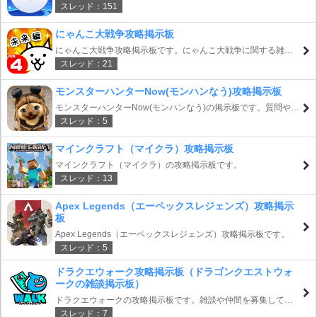
スレッド：151
GO）の攻略掲示板です。任天堂と INGRESSでおなじみの
Nianticがタッグを組んだ新作ゲームです。最新情報をチェック
にゃんこ大戦争攻略掲示板
してポケモンゴーを楽しもう！
にゃんこ大戦争攻略掲示板です。にゃんこ大戦争に関する雑談
スレッド：21
や攻略情報の質問（Q&A）やマルチ募集、フレンド募集などに
ご活用ください。
モンスターハンターNow(モンハンなう)攻略掲示板
モンスターハンターNow(モンハンなう)の掲示板です。質問や雑
スレッド：5
談、招待コード、マルチプレイ募集等におつかいください。
マインクラフト（マイクラ）攻略掲示板
マインクラフト（マイクラ）の攻略掲示板です。
スレッド：13
Apex Legends（エーペックスレジェンズ）攻略掲示
板
Apex Legends（エーペックスレジェンズ）攻略掲示板です。
スレッド：5
ドラクエウォーク攻略掲示板（ドラゴンクエストウォ
ークの雑談掲示板）
ドラクエウォークの攻略掲示板です。雑談や仲間を募集してよ
スレッド：7
り楽しくドラゴンクエストウォークを楽しみましょう！