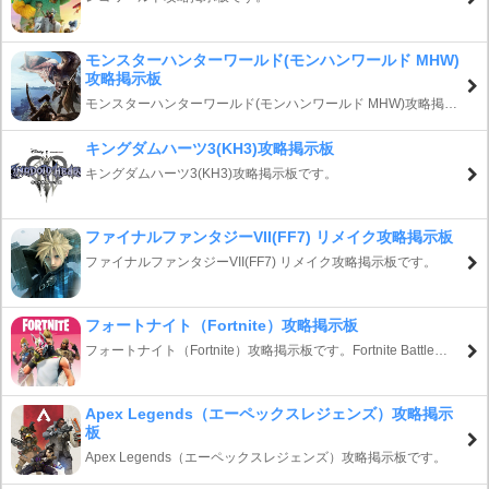
モンスターハンターワールド(モンハンワールド MHW)
攻略掲示板
モンスターハンターワールド(モンハンワールド MHW)攻略掲示
板です。
キングダムハーツ3(KH3)攻略掲示板
キングダムハーツ3(KH3)攻略掲示板です。
ファイナルファンタジーVII(FF7) リメイク攻略掲示板
ファイナルファンタジーVII(FF7) リメイク攻略掲示板です。
フォートナイト（Fortnite）攻略掲示板
フォートナイト（Fortnite）攻略掲示板です。Fortnite Battle
Royaleのフレンド募集BBSや攻略情報の共有等にご利用下さ
い。
Apex Legends（エーペックスレジェンズ）攻略掲示
板
Apex Legends（エーペックスレジェンズ）攻略掲示板です。