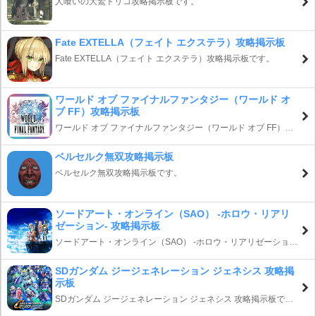
人喰いの大鷲トリコ攻略掲示板です。
Fate EXTELLA（フェイト エクステラ）攻略掲示板
Fate EXTELLA（フェイト エクステラ）攻略掲示板です。
ワールド オブ ファイナルファンタジー（ワールド オ
ブ FF）攻略掲示板
ワールド オブ ファイナルファンタジー（ワールド オブ FF）攻
略掲示板です。
ベルセルク無双攻略掲示板
ベルセルク無双攻略掲示板です。
ソードアート・オンライン（SAO） -ホロウ・リアリ
ゼーション- 攻略掲示板
ソードアート・オンライン（SAO） -ホロウ・リアリゼーショ
ン- 攻略掲示板です。
SDガンダム ジージェネレーション ジェネシス 攻略掲
示板
SDガンダム ジージェネレーション ジェネシス 攻略掲示板で
す。