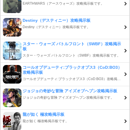
EARTHWARS（アースウォーズ）攻略掲示板です。
Destiny（デスティニー）攻略掲示板
Destiny（デスティニー）攻略掲示板です。
スター・ウォーズ バトルフロント（SWBF）攻略掲示
板
スター・ウォーズ バトルフロント（SWBF）攻略掲示板です。
コールオブデューティ:ブラックオプス3（CoD:BO3）
攻略掲示板
コールオブデューティ:ブラックオプス3（CoD:BO3）攻略掲示
板です。
ジョジョの奇妙な冒険 アイズオブヘブン攻略掲示板
ジョジョの奇妙な冒険 アイズオブヘブン攻略掲示板です。
龍が如く 極攻略掲示板
龍が如く 極攻略掲示板です。