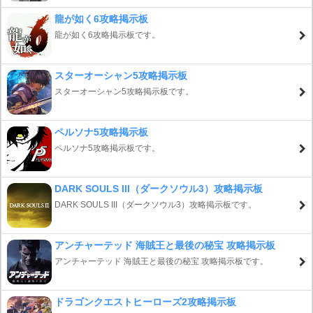
龍が如く6攻略掲示板
龍が如く6攻略掲示板です。
スターオーシャン5攻略掲示板
スターオーシャン5攻略掲示板です。
ペルソナ5攻略掲示板
ペルソナ5攻略掲示板です。
DARK SOULS III（ダークソウル3）攻略掲示板
DARK SOULS III（ダークソウル3）攻略掲示板です。
アンチャーテッド 海賊王と最後の秘宝 攻略掲示板
アンチャーテッド 海賊王と最後の秘宝 攻略掲示板です。
ドラゴンクエストヒーローズ2攻略掲示板