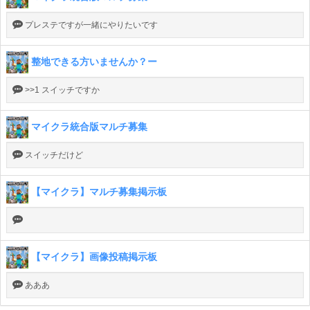
プレステですが一緒にやりたいです
整地できる方いませんか？ー
>>1 スイッチですか
マイクラ統合版マルチ募集
スイッチだけど
【マイクラ】マルチ募集掲示板
【マイクラ】画像投稿掲示板
あああ