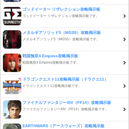
ゴッドイーター リザレクション攻略掲示板
ゴッドイーター リザレクション攻略掲示板です。
メタルギアソリッド5（MGS5）攻略掲示板
メタルギアソリッド5（MGS5）攻略掲示板です。
戦国無双4 Empires攻略掲示板
戦国無双4 Empires攻略掲示板です。
ドラゴンクエスト11攻略掲示板（ドラクエ11）
ドラゴンクエスト11攻略掲示板です。
ファイナルファンタジーXIV（FF14）攻略掲示板
ファイナルファンタジーXIV（FF14）攻略掲示板です。
EARTHWARS（アースウォーズ）攻略掲示板