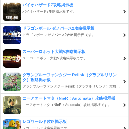
バイオハザード7攻略掲示板
バイオハザード7攻略掲示板です。
ドラゴンボール ゼノバース2攻略掲示板
ドラゴンボール ゼノバース2攻略掲示板 です。
スーパーロボット大戦V攻略掲示板
スーパーロボット大戦V攻略掲示板です。
グランブルーファンタジー Relink（グラブルリリン
ク）攻略掲示板
グランブルーファンタジー Relink（グラブルリリンク）攻略掲
示板です。
ニーアオートマタ（NieR：Automata）攻略掲示板
ニーアオートマタ（NieR：Automata）攻略掲示板です。
レゴワールド攻略掲示板
レゴワールド攻略掲示板です。