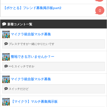
【ポケとる】フレンド募集掲示板part2
0
新着コメント一覧
マイクラ統合版マルチ募集
プレステですが一緒にやりたいです
整地できる方いませんか？ー
>>1 スイッチですか
マイクラ統合版マルチ募集
スイッチだけど
【マイクラ】マルチ募集掲示板