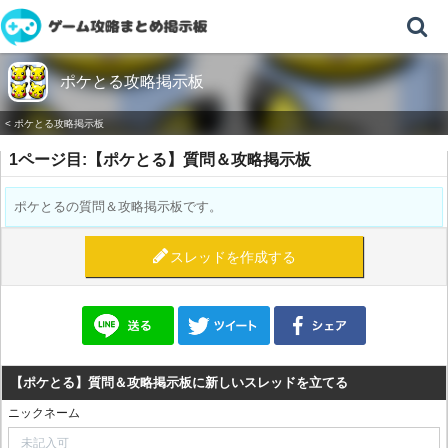
ポケとる攻略掲示板
< ポケとる攻略掲示板
1ページ目:【ポケとる】質問＆攻略掲示板
ポケとるの質問＆攻略掲示板です。
スレッドを作成する
【ポケとる】質問＆攻略掲示板に新しいスレッドを立てる
ニックネーム