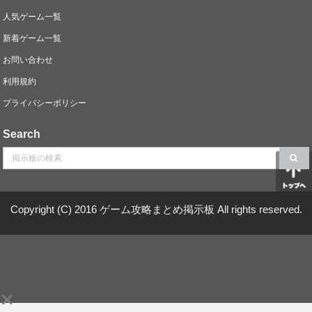
人気ゲーム一覧
新着ゲーム一覧
お問い合わせ
利用規約
プライバシーポリシー
Search
Copyright (C) 2016 ゲーム攻略まとめ掲示板 All rights reserved.
×