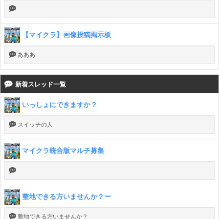
【マイクラ】画像投稿掲示板
あああ
新着スレッド一覧
いっしょにできますか？
スイッチの人
マイクラ統合版マルチ募集
整地できる方いませんか？ー
整地できる方いませんか？