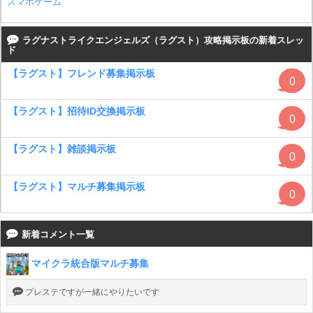
スマホゲーム
ラグナストライクエンジェルズ（ラグスト）攻略掲示板の新着スレッ
ド
【ラグスト】フレンド募集掲示板
0
【ラグスト】招待ID交換掲示板
0
【ラグスト】雑談掲示板
0
【ラグスト】マルチ募集掲示板
0
新着コメント一覧
マイクラ統合版マルチ募集
プレステですが一緒にやりたいです