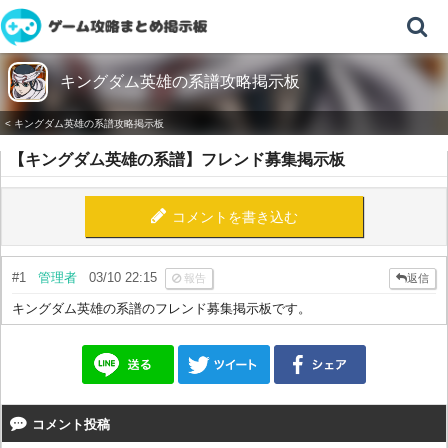
キングダム英雄の系譜攻略掲示板
< キングダム英雄の系譜攻略掲示板
【キングダム英雄の系譜】フレンド募集掲示板
コメントを書き込む
#1
管理者
03/10 22:15
報告
返信
キングダム英雄の系譜のフレンド募集掲示板です。
コメント投稿