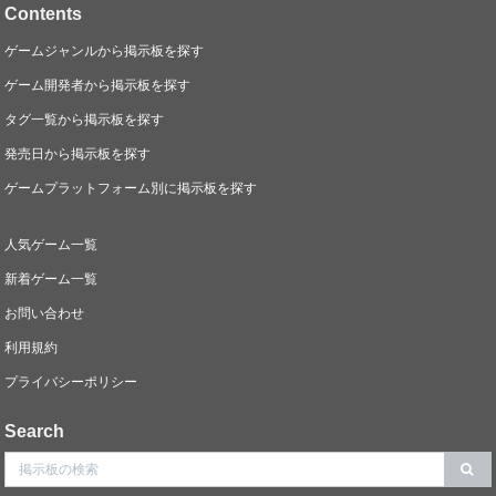
Contents
ゲームジャンルから掲示板を探す
ゲーム開発者から掲示板を探す
タグ一覧から掲示板を探す
発売日から掲示板を探す
ゲームプラットフォーム別に掲示板を探す
人気ゲーム一覧
新着ゲーム一覧
お問い合わせ
利用規約
プライバシーポリシー
Search