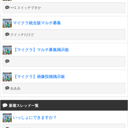
>>1 スイッチですか
マイクラ統合版マルチ募集
スイッチだけど
【マイクラ】マルチ募集掲示板
【マイクラ】画像投稿掲示板
あああ
新着スレッド一覧
いっしょにできますか？