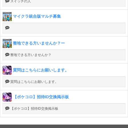
スイッチの人
マイクラ統合版マルチ募集
整地できる方いませんか？ー
整地できる方いませんか？
質問はこちらにお願いします。
質問はこちらにお願いします。
【ポケコロ】招待ID交換掲示板
【ポケコロ】招待ID交換掲示板