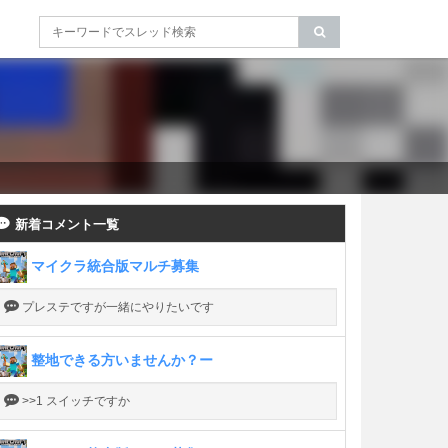
新着コメント一覧
マイクラ統合版マルチ募集
プレステですが一緒にやりたいです
整地できる方いませんか？ー
>>1 スイッチですか