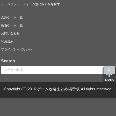
ゲームプラットフォーム別に掲示板を探す
人気ゲーム一覧
新着ゲーム一覧
お問い合わせ
利用規約
プライバシーポリシー
Search
Copyright (C) 2016 ゲーム攻略まとめ掲示板 All rights reserved.