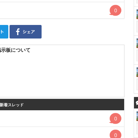
0
掲示板について
の新着スレッド
0
0