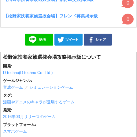
0
【松野家扶養家族選抜会場】フレンド募集掲示板
0
松野家扶養家族選抜会場攻略掲示板について
開発:
D-techno(D-techno Co.,Ltd.)
ゲームジャンル:
育成ゲーム
／
シミュレーションゲーム
タグ:
漫画やアニメのキャラが登場するゲーム
発売:
2016年03月リリースのゲーム
プラットフォーム:
スマホゲーム