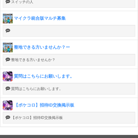
スイッチの人
マイクラ統合版マルチ募集
整地できる方いませんか？ー
整地できる方いませんか？
質問はこちらにお願いします。
質問はこちらにお願いします。
【ポケコロ】招待ID交換掲示板
【ポケコロ】招待ID交換掲示板