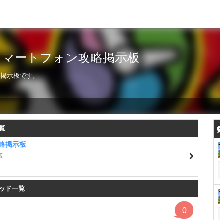
 スマートフォン攻略掲示板
略掲示板です。
覧
略掲示板
板
レッド一覧
0