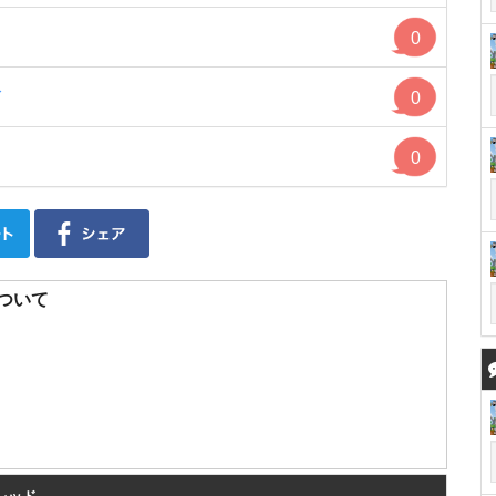
0
板
0
0
について