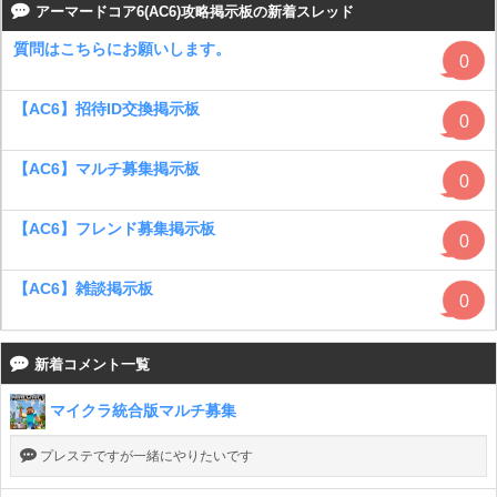
アーマードコア6(AC6)攻略掲示板の新着スレッド
質問はこちらにお願いします。
0
【AC6】招待ID交換掲示板
0
【AC6】マルチ募集掲示板
0
【AC6】フレンド募集掲示板
0
【AC6】雑談掲示板
0
新着コメント一覧
マイクラ統合版マルチ募集
プレステですが一緒にやりたいです