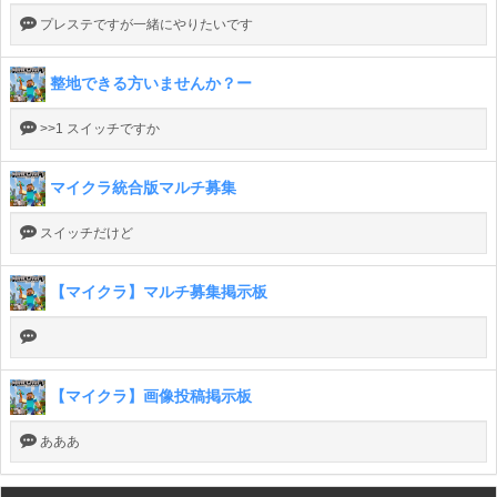
プレステですが一緒にやりたいです
整地できる方いませんか？ー
>>1 スイッチですか
マイクラ統合版マルチ募集
スイッチだけど
【マイクラ】マルチ募集掲示板
【マイクラ】画像投稿掲示板
あああ