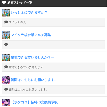
新着スレッド一覧
いっしょにできますか？
スイッチの人
マイクラ統合版マルチ募集
整地できる方いませんか？ー
整地できる方いませんか？
質問はこちらにお願いします。
質問はこちらにお願いします。
【ポケコロ】招待ID交換掲示板